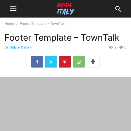
Home
Footer Template - TownTalk
Footer Template – TownTalk
Di
Gabry Dalla
-
2
0