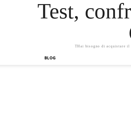
Test, confr
THai bisogno di acquistare il 
BLOG