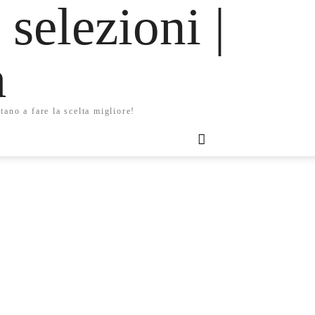
 selezioni |
m
tano a fare la scelta migliore!