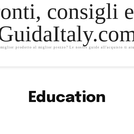
onti, consigli e
GuidaItaly.co
miglior prodotto al miglior prezzo? Le nostre guide all'acquisto ti aiu
Education
ART
BLOG
CELEBRITY
EDUCATION
FOOD