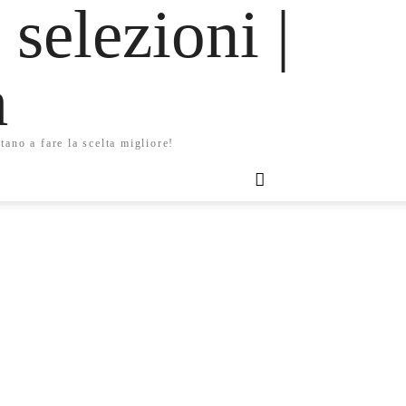
 selezioni |
m
tano a fare la scelta migliore!