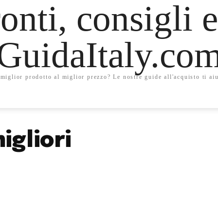
onti, consigli e
GuidaItaly.co
miglior prodotto al miglior prezzo? Le nostre guide all'acquisto ti aiu
igliori