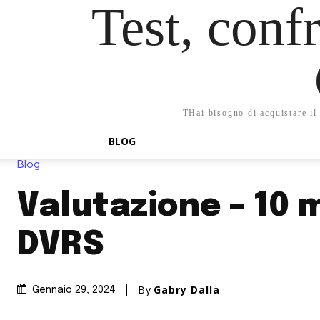
Test, confr
THai bisogno di acquistare il 
BLOG
Blog
Valutazione – 10 m
DVRS
By
Gabry Dalla
Gennaio 29, 2024