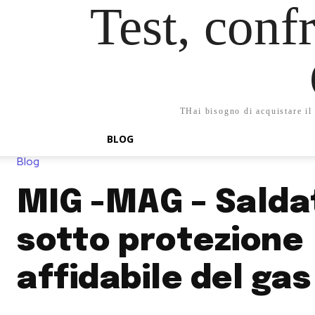
Test, confr
THai bisogno di acquistare il 
BLOG
Blog
MIG -MAG – Salda
sotto protezione
affidabile del gas