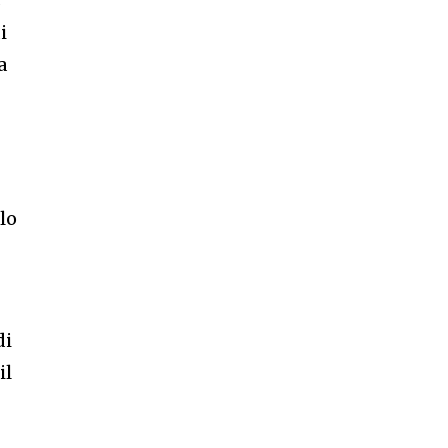
s
i
a
lo
di
il