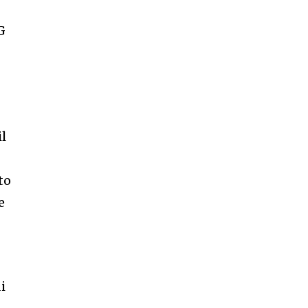
G
l
to
e
i