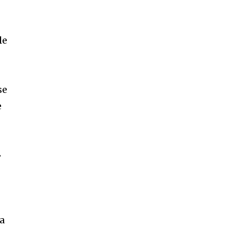
le
se
e
-
ra