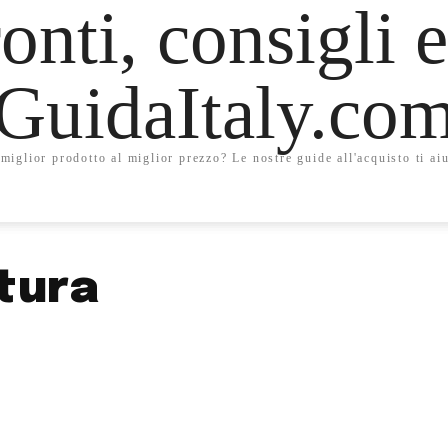
onti, consigli e
GuidaItaly.co
miglior prodotto al miglior prezzo? Le nostre guide all'acquisto ti aiu
tura