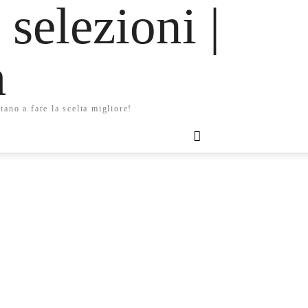
 selezioni |
m
tano a fare la scelta migliore!