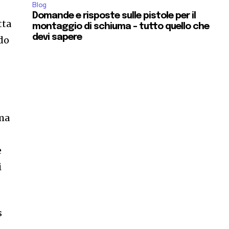
Blog
Domande e risposte sulle pistole per il
tta
montaggio di schiuma – tutto quello che
devi sapere
ndo
mma
e
i
s