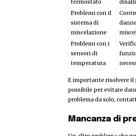
termostato
disall
Problemi con il
Contro
sistema di
danneg
miscelazione
miscel
Problemi con i
Verifi
sensori di
funzio
temperatura
necess
E importante risolvere il
possibile per evitare dann
problema da solo, contatt
Mancanza di pr
Un altro problema che pu