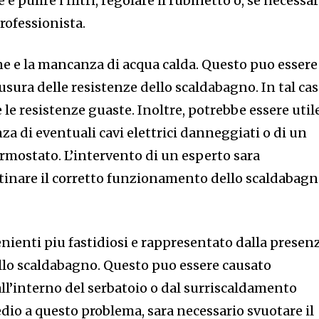
e pulire i filtri, regolare il rubinetto o, se necessar
rofessionista.
 e la mancanza di acqua calda. Questo puo essere
usura delle resistenze dello scaldabagno. In tal cas
 le resistenze guaste. Inoltre, potrebbe essere util
nza di eventuali cavi elettrici danneggiati o di un
mostato. L’intervento di un esperto sara
stinare il corretto funzionamento dello scaldabag
nienti piu fastidiosi e rappresentato dalla presen
llo scaldabagno. Questo puo essere causato
all’interno del serbatoio o dal surriscaldamento
edio a questo problema, sara necessario svuotare il