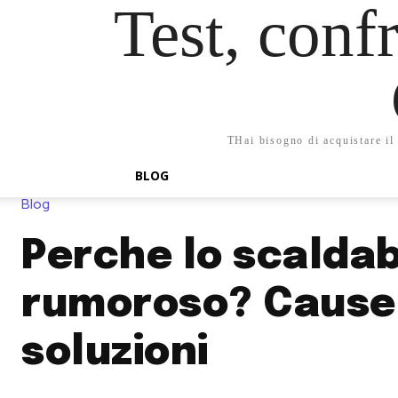
Test, confr
THai bisogno di acquistare il 
BLOG
Blog
Perche lo scalda
rumoroso? Cause
soluzioni