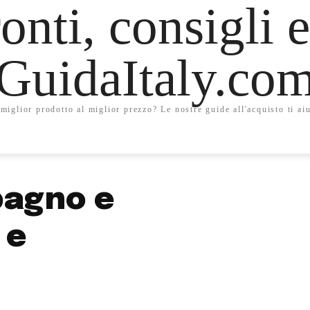
onti, consigli e
GuidaItaly.co
miglior prodotto al miglior prezzo? Le nostre guide all'acquisto ti aiu
bagno e
 e