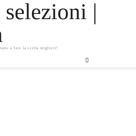
 selezioni |
m
tano a fare la scelta migliore!