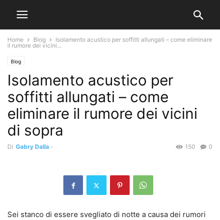
Home
Blog
Isolamento acustico per soffitti allungati – come eliminare
il rumore dei vicini...
Blog
Isolamento acustico per
soffitti allungati – come
eliminare il rumore dei vicini
di sopra
Di
Gabry Dalla
-
150
0
Sei stanco di essere svegliato di notte a causa dei rumori