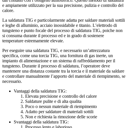
dal contatto con l’ossigeno atmosferico. Questo metodo di saldatura
e ampiamente utilizzato per la sua precisione, pulizia e controllo del
calore.
La saldatura TIG e particolarmente adatta per saldare materiali sottili
e leghe di alluminio, acciaio inossidabile e titanio. L’elettrodo di
tungsteno e punto focale del processo di saldatura TIG, poiche non
si consuma durante il processo ed e in grado di sostenere
temperature estremamente elevate.
Per eseguire una saldatura TIG, e necessario un’attrezzatura
specifica, come una torcia TIG, una fornitura di gas inerte, un
impianto di alimentazione e un sistema di raffreddamento per il
tungsteno. Durante il processo di saldatura, l’operatore deve
mantenere una distanza costante tra la torcia e il materiale da saldare
e controllare manualmente l’apporto del materiale di riempimento, se
necessario.
Vantaggi della saldatura TIG:
Elevata precisione e controllo del calore
Saldature pulite e di alta qualita
Poco o nessun materiale di riempimento
Adatto per saldature di materiali sottili
Non e richiesta la rimozione delle scorie
Svantaggi della saldatura TIG:
Processo lento e laborioso