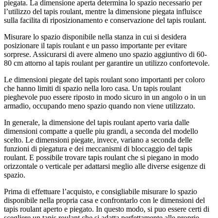
piegata. La dimensione aperta determina lo spazio necessario per
l’utilizzo del tapis roulant, mentre la dimensione piegata influisce
sulla facilita di riposizionamento e conservazione del tapis roulant.
Misurare lo spazio disponibile nella stanza in cui si desidera
posizionare il tapis roulant e un passo importante per evitare
sorprese. Assicurarsi di avere almeno uno spazio aggiuntivo di 60-
80 cm attorno al tapis roulant per garantire un utilizzo confortevole.
Le dimensioni piegate del tapis roulant sono importanti per coloro
che hanno limiti di spazio nella loro casa. Un tapis roulant
pieghevole puo essere riposto in modo sicuro in un angolo o in un
armadio, occupando meno spazio quando non viene utilizzato.
In generale, la dimensione del tapis roulant aperto varia dalle
dimensioni compatte a quelle piu grandi, a seconda del modello
scelto. Le dimensioni piegate, invece, variano a seconda delle
funzioni di piegatura e dei meccanismi di bloccaggio del tapis
roulant. E possibile trovare tapis roulant che si piegano in modo
orizzontale o verticale per adattarsi meglio alle diverse esigenze di
spazio.
Prima di effettuare l’acquisto, e consigliabile misurare lo spazio
disponibile nella propria casa e confrontarlo con le dimensioni del
tapis roulant aperto e piegato. In questo modo, si puo essere certi di
scegliere un tapis roulant che si adatta perfettamente alle proprie