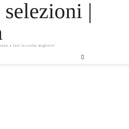
 selezioni |
m
tano a fare la scelta migliore!