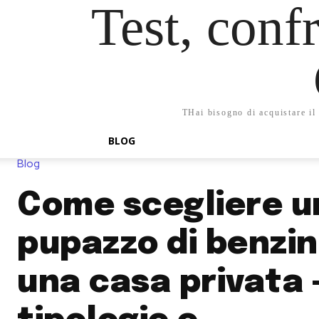
Test, confr
THai bisogno di acquistare il 
BLOG
Blog
Come scegliere u
pupazzo di benzin
una casa privata 