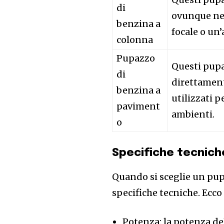
di
ovunque nel
benzina a
focale o un’
colonna
Pupazzo
Questi pupa
di
direttament
benzina a
utilizzati p
paviment
ambienti.
o
Specifiche tecnich
Quando si sceglie un pup
specifiche tecniche. Ecco 
Potenza: la potenza de