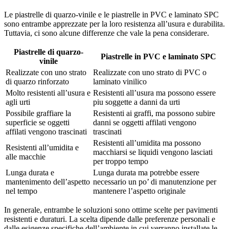
Le piastrelle di quarzo-vinile e le piastrelle in PVC e laminato SPC
sono entrambe apprezzate per la loro resistenza all’usura e durabilita.
Tuttavia, ci sono alcune differenze che vale la pena considerare.
Piastrelle di quarzo-
Piastrelle in PVC e laminato SPC
vinile
Realizzate con uno strato
Realizzate con uno strato di PVC o
di quarzo rinforzato
laminato vinilico
Molto resistenti all’usura e
Resistenti all’usura ma possono essere
agli urti
piu soggette a danni da urti
Possibile graffiare la
Resistenti ai graffi, ma possono subire
superficie se oggetti
danni se oggetti affilati vengono
affilati vengono trascinati
trascinati
Resistenti all’umidita ma possono
Resistenti all’umidita e
macchiarsi se liquidi vengono lasciati
alle macchie
per troppo tempo
Lunga durata e
Lunga durata ma potrebbe essere
mantenimento dell’aspetto
necessario un po’ di manutenzione per
nel tempo
mantenere l’aspetto originale
In generale, entrambe le soluzioni sono ottime scelte per pavimenti
resistenti e duraturi. La scelta dipende dalle preferenze personali e
dalle esigenze specifiche dell’ambiente in cui verranno installate le