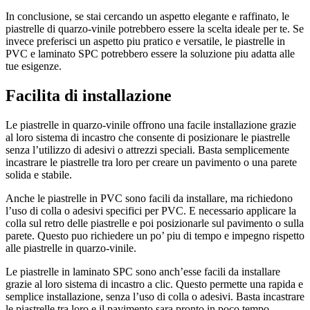
In conclusione, se stai cercando un aspetto elegante e raffinato, le
piastrelle di quarzo-vinile potrebbero essere la scelta ideale per te. Se
invece preferisci un aspetto piu pratico e versatile, le piastrelle in
PVC e laminato SPC potrebbero essere la soluzione piu adatta alle
tue esigenze.
Facilita di installazione
Le piastrelle in quarzo-vinile offrono una facile installazione grazie
al loro sistema di incastro che consente di posizionare le piastrelle
senza l’utilizzo di adesivi o attrezzi speciali. Basta semplicemente
incastrare le piastrelle tra loro per creare un pavimento o una parete
solida e stabile.
Anche le piastrelle in PVC sono facili da installare, ma richiedono
l’uso di colla o adesivi specifici per PVC. E necessario applicare la
colla sul retro delle piastrelle e poi posizionarle sul pavimento o sulla
parete. Questo puo richiedere un po’ piu di tempo e impegno rispetto
alle piastrelle in quarzo-vinile.
Le piastrelle in laminato SPC sono anch’esse facili da installare
grazie al loro sistema di incastro a clic. Questo permette una rapida e
semplice installazione, senza l’uso di colla o adesivi. Basta incastrare
le piastrelle tra loro e il pavimento sara pronto in poco tempo.