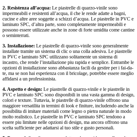
2. Resistenza all’acqua:
Le piastrelle di quarzo-vinile sono
impermeabili e resistenti all’acqua, il che le rende adatte a bagni,
cucine e altre aree soggette a schizzi d’acqua. Le piastrelle in PVC e
laminato SPC, d’altra parte, sono completamente impermeabili e
possono essere utilizzate anche in zone di forte umidita come cantine
o seminterrati.
3. Installazione:
Le piastrelle di quarzo-vinile sono generalmente
installate tramite un sistema di clic o una colla adesiva. Le piastrelle
in PVC e laminato SPC utilizzano solitamente un sistema di
incastro, che rende l’installazione piu rapida e semplice. Entrambe le
opzioni di installazione sono abbastanza facili da gestire per i fai-da-
te, ma se non hai esperienza con il bricolage, potrebbe essere meglio
affidarsi a un professionista.
4. Aspetto e design:
Le piastrelle di quarzo-vinile e le piastrelle in
PVC e laminato SPC sono disponibili in una vasta gamma di design,
colori e texture. Tuttavia, le piastrelle di quarzo-vinile offrono una
maggiore versatilita in termini di look e finiture, includendo anche la
possibilita di imitare materiali come legno o pietra naturale in modo
molto realistico. Le piastrelle in PVC e laminato SPC tendono a
essere piu limitate nelle opzioni di design, ma ancora offrono una
scelta sufficiente per adattarsi al tuo stile e gusto personali.