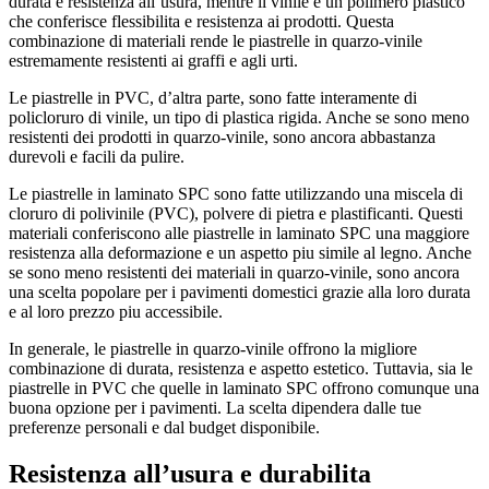
durata e resistenza all’usura, mentre il vinile e un polimero plastico
che conferisce flessibilita e resistenza ai prodotti. Questa
combinazione di materiali rende le piastrelle in quarzo-vinile
estremamente resistenti ai graffi e agli urti.
Le piastrelle in PVC, d’altra parte, sono fatte interamente di
policloruro di vinile, un tipo di plastica rigida. Anche se sono meno
resistenti dei prodotti in quarzo-vinile, sono ancora abbastanza
durevoli e facili da pulire.
Le piastrelle in laminato SPC sono fatte utilizzando una miscela di
cloruro di polivinile (PVC), polvere di pietra e plastificanti. Questi
materiali conferiscono alle piastrelle in laminato SPC una maggiore
resistenza alla deformazione e un aspetto piu simile al legno. Anche
se sono meno resistenti dei materiali in quarzo-vinile, sono ancora
una scelta popolare per i pavimenti domestici grazie alla loro durata
e al loro prezzo piu accessibile.
In generale, le piastrelle in quarzo-vinile offrono la migliore
combinazione di durata, resistenza e aspetto estetico. Tuttavia, sia le
piastrelle in PVC che quelle in laminato SPC offrono comunque una
buona opzione per i pavimenti. La scelta dipendera dalle tue
preferenze personali e dal budget disponibile.
Resistenza all’usura e durabilita