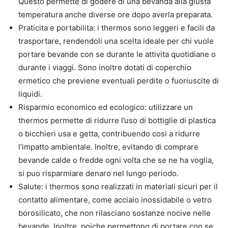
Questo permette di godere di una bevanda alla giusta
temperatura anche diverse ore dopo averla preparata.
Praticita e portabilita: i thermos sono leggeri e facili da
trasportare, rendendoli una scelta ideale per chi vuole
portare bevande con se durante le attivita quotidiane o
durante i viaggi. Sono inoltre dotati di coperchio
ermetico che previene eventuali perdite o fuoriuscite di
liquidi.
Risparmio economico ed ecologico: utilizzare un
thermos permette di ridurre l’uso di bottiglie di plastica
o bicchieri usa e getta, contribuendo cosi a ridurre
l’impatto ambientale. Inoltre, evitando di comprare
bevande calde o fredde ogni volta che se ne ha voglia,
si puo risparmiare denaro nel lungo periodo.
Salute: i thermos sono realizzati in materiali sicuri per il
contatto alimentare, come acciaio inossidabile o vetro
borosilicato, che non rilasciano sostanze nocive nelle
bevande. Inoltre, poiche permettono di portare con se