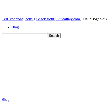
Test, confronti, consigli e selezioni | GuidaItaly.com
THai bisogno di ac
Blog
Blog