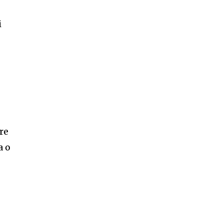
i
re
a o