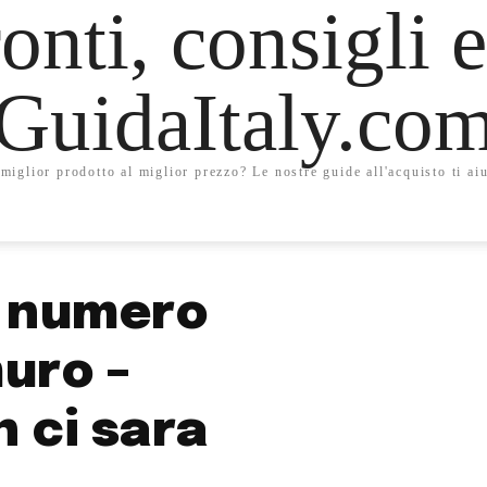
onti, consigli e
GuidaItaly.co
miglior prodotto al miglior prezzo? Le nostre guide all'acquisto ti aiu
l numero
muro –
 ci sara