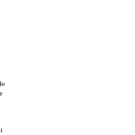
lo
e
i