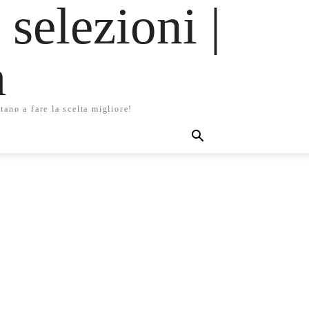
 selezioni |
m
tano a fare la scelta migliore!